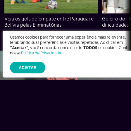
Veja os gols do empate entre Paraguai e
Goleiro do Fl
Bolívia pelas Eliminatórias
dificuldades
Usamos cookies para fornecer uma experiência mais relevante,
lembrando suas preferências e visitas repetidas. Ao clicar em
“Aceitar”
, você concorda com o uso de
TODOS
os cookies. Conhe
nossa
Política de Privacidade
.
ACEITAR
Ex-Corinthians, Zenon e Bernardo dizem o que time precisa
para virar contra o Inter