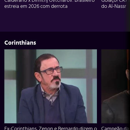
Calderano x Dimitrij Ovtcharov: brasileiro
Golaço! CR7 
estreia em 2026 com derrota
do Al-Nassr
Corinthians
Ex-Corinthians, Zenon e Bernardo dizem o
Campeão da L