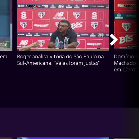
 em
Roger analisa vitória do São Paulo na
Domínio s
Sul-Americana: “Vaias foram justas”
Machado an
em derrota