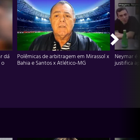
r dá
Polêmicas de arbitragem em Mirassol x
Neymar é 
 o
Bahia e Santos x Atlético-MG
justifica a