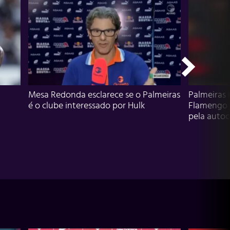
Mesa Redonda esclarece se o Palmeiras
Palmeiras 
é o clube interessado por Hulk
Flamengo 
pela autocr