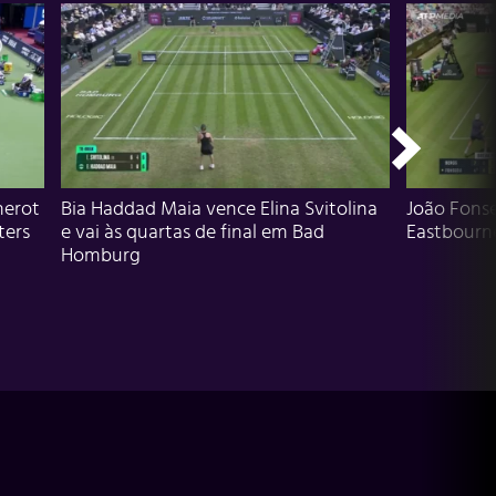
herot
Bia Haddad Maia vence Elina Svitolina
João Fons
ters
e vai às quartas de final em Bad
Eastbourn
Homburg