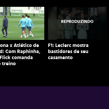
ona x Atlético de
F1: Leclerc mostra
d: Com Raphinha,
bastidores de seu
 Flick comanda
casamento
 treino