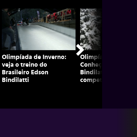
Olimpíada de Inverno:
Olimpíada de inver
veja o treino do
Conheça Edson
Brasileiro Edson
Bindilatti, brasileir
Bindilatti
competidor de bob