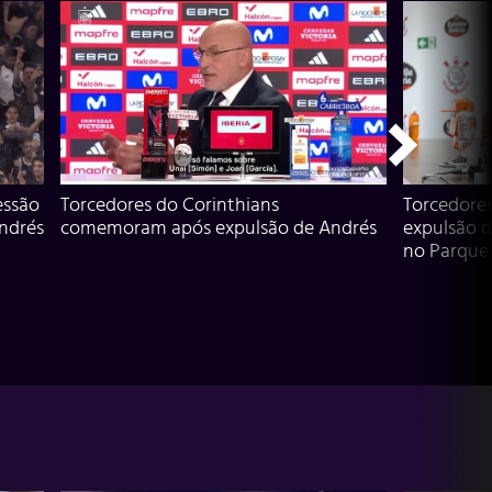
essão
Torcedores do Corinthians
Torcedore
Andrés
comemoram após expulsão de Andrés
expulsão d
no Parque