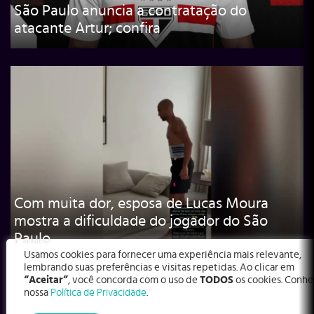
São Paulo anuncia a contratação do
atacante Artur; confira
Com muita dor, esposa de Lucas Moura
mostra a dificuldade do jogador do São
Paulo
Usamos cookies para fornecer uma experiência mais relevante,
lembrando suas preferências e visitas repetidas. Ao clicar em
“Aceitar”
, você concorda com o uso de
TODOS
os cookies. Conhe
nossa
Política de Privacidade
.