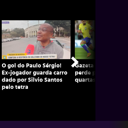
O gol do Paulo Sérgio!
Gazeta na Copa: Bra
Ex-jogador guarda carro
perde para europeu
dado por Silvio Santos
quartas em 2018 e 
pelo tetra