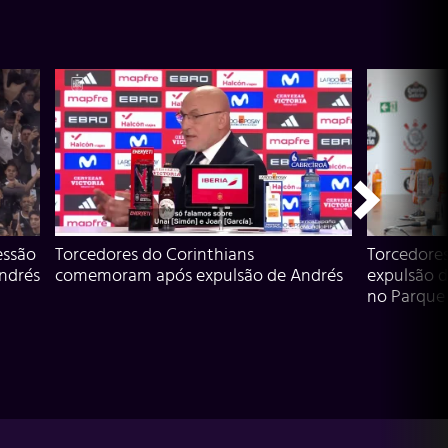
essão
Torcedores do Corinthians
Torcedore
Andrés
comemoram após expulsão de Andrés
expulsão d
no Parque