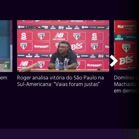
 em
Roger analisa vitória do São Paulo na
Domínio s
Sul-Americana: “Vaias foram justas”
Machado an
em derrota