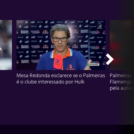
Mesa Redonda esclarece se o Palmeiras
Palmeiras 
é o clube interessado por Hulk
Flamengo 
pela autocr