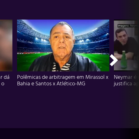
r dá
Polêmicas de arbitragem em Mirassol x
Neymar é 
 o
Bahia e Santos x Atlético-MG
justifica a