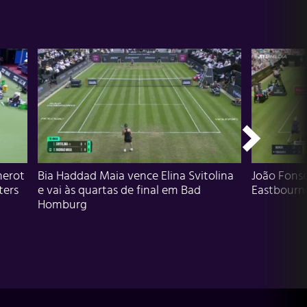
herot
Bia Haddad Maia vence Elina Svitolina
João Fons
ters
e vai às quartas de final em Bad
Eastbourn
Homburg