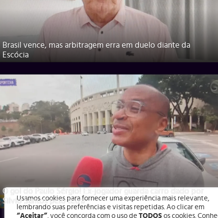
Brasil vence, mas arbitragem erra em duelo diante da
Escócia
O gol do Paulo Sérgio! Ex-jogador guarda carro dado por
Usamos cookies para fornecer uma experiência mais relevante,
Silvio Santos pelo tetra
lembrando suas preferências e visitas repetidas. Ao clicar em
“Aceitar”
, você concorda com o uso de
TODOS
os cookies. Conhe