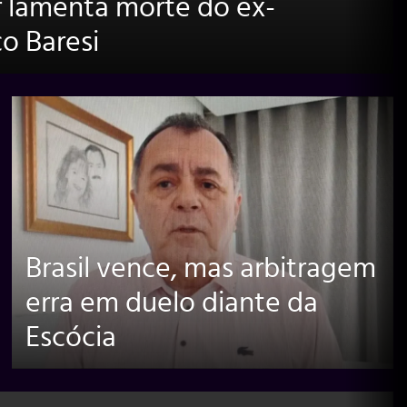
er lamenta morte do ex-
o Baresi
Brasil vence, mas arbitragem
erra em duelo diante da
Escócia