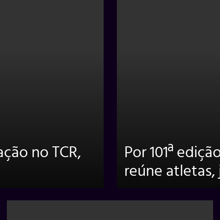
ação no TCR,
Por 101ª ediçã
reúne atletas, 