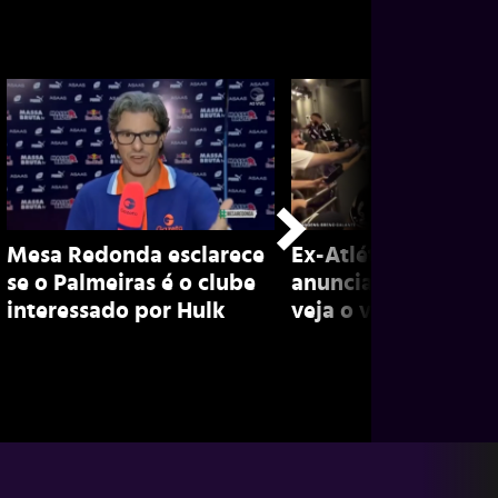
Mesa Redonda esclarece
Ex-Atlético, Marian
se o Palmeiras é o clube
anuncia aposentado
interessado por Hulk
veja o vídeo