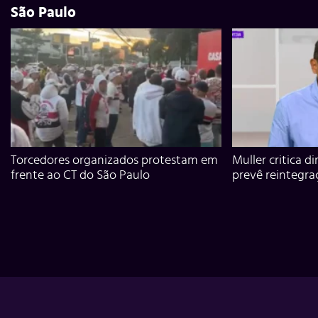
São Paulo
Torcedores organizados protestam em
Muller critica d
frente ao CT do São Paulo
prevê reintegra