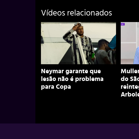
Vídeos relacionados
Neymar garante que
Muller
lesão não é problema
do São
para Copa
reint
Arbol