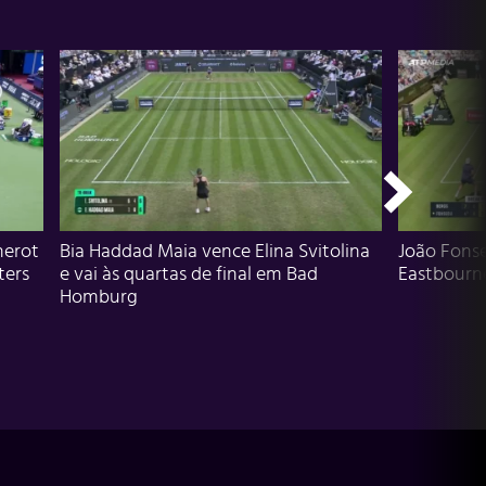
herot
Bia Haddad Maia vence Elina Svitolina
João Fons
ters
e vai às quartas de final em Bad
Eastbourn
Homburg