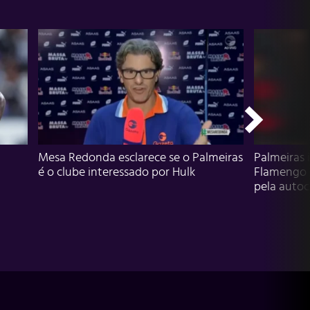
Mesa Redonda esclarece se o Palmeiras
Palmeiras 
é o clube interessado por Hulk
Flamengo 
pela autocr