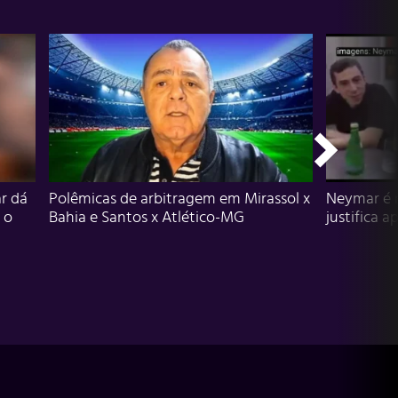
r dá
Polêmicas de arbitragem em Mirassol x
Neymar é 
 o
Bahia e Santos x Atlético-MG
justifica a