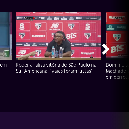
 em
Roger analisa vitória do São Paulo na
Domínio s
Sul-Americana: “Vaias foram justas”
Machado an
em derrota