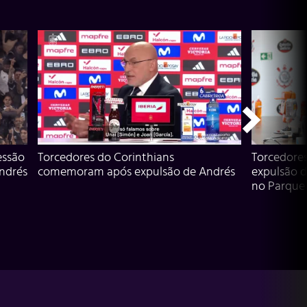
essão
Torcedores do Corinthians
Torcedore
Andrés
comemoram após expulsão de Andrés
expulsão d
no Parque