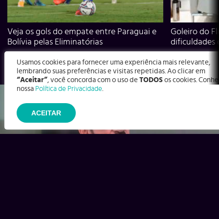
Veja os gols do empate entre Paraguai e
Goleiro do Fl
Bolívia pelas Eliminatórias
dificuldades
Usamos cookies para fornecer uma experiência mais relevante,
lembrando suas preferências e visitas repetidas. Ao clicar em
“Aceitar”
, você concorda com o uso de
TODOS
os cookies. Conhe
nossa
Política de Privacidade
.
ACEITAR
Ex-Corinthians, Zenon e Bernardo dizem o que time precisa
para virar contra o Inter