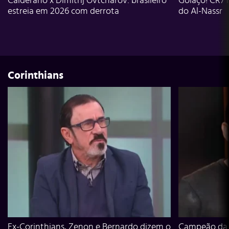
Calderano x Dimitrij Ovtcharov: brasileiro
Golaço! CR7 
estreia em 2026 com derrota
do Al-Nassr
Corinthians
Ex-Corinthians, Zenon e Bernardo dizem o
Campeão da L