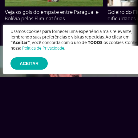
Veja os gols do empate entre Paraguai e
Goleiro do Fl
Bolívia pelas Eliminatórias
dificuldades
Usamos cookies para fornecer uma experiência mais relevante,
lembrando suas preferências e visitas repetidas. Ao clicar em
“Aceitar”
, você concorda com o uso de
TODOS
os cookies. Conhe
nossa
Política de Privacidade
.
ACEITAR
Ex-Corinthians, Zenon e Bernardo dizem o que time precisa
para virar contra o Inter