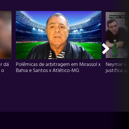
r dá
Polêmicas de arbitragem em Mirassol x
Neymar é 
 o
Bahia e Santos x Atlético-MG
justifica a