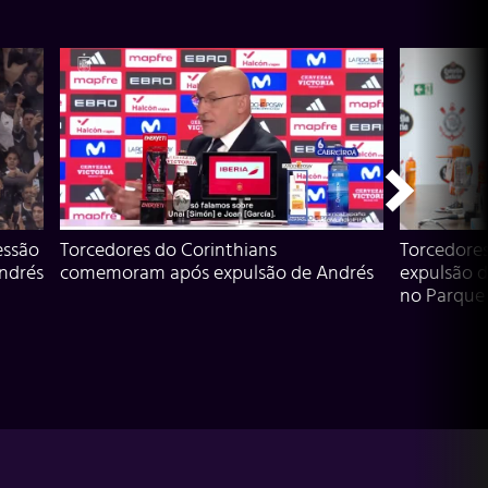
essão
Torcedores do Corinthians
Torcedore
Andrés
comemoram após expulsão de Andrés
expulsão d
no Parque