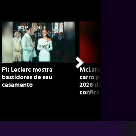
F1: Leclerc mostra
McLaren apresenta
bastidores de seu
carro para a tempo
casamento
2026 da Fórmula 1;
confira