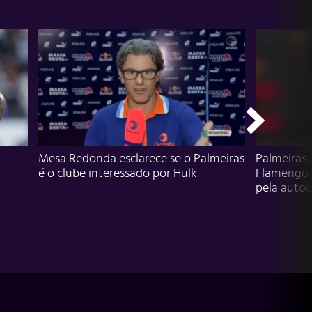
Mesa Redonda esclarece se o Palmeiras
Palmeiras 
é o clube interessado por Hulk
Flamengo 
pela autocr