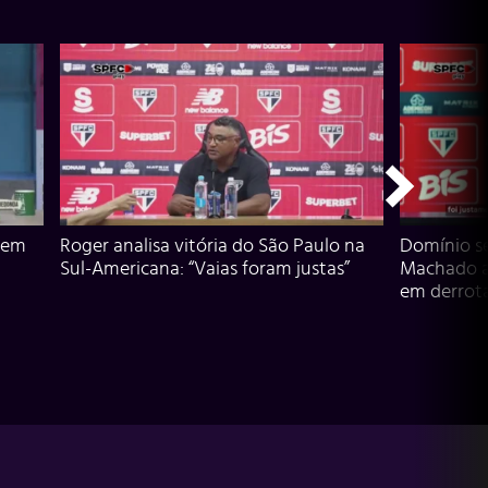
 em
Roger analisa vitória do São Paulo na
Domínio s
Sul-Americana: “Vaias foram justas”
Machado an
em derrota