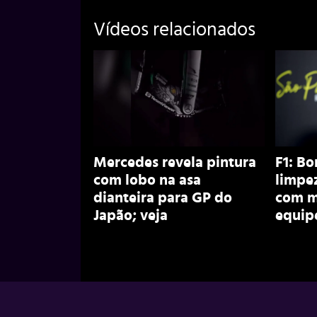
Vídeos relacionados
Mercedes revela pintura
F1: Bo
com lobo na asa
limpez
dianteira para GP do
com m
Japão; veja
equip