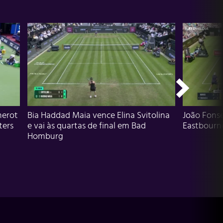
herot
Bia Haddad Maia vence Elina Svitolina
João Fons
ters
e vai às quartas de final em Bad
Eastbourn
Homburg