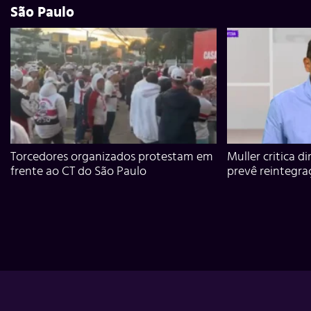
São Paulo
Torcedores organizados protestam em
Muller critica d
frente ao CT do São Paulo
prevê reintegra