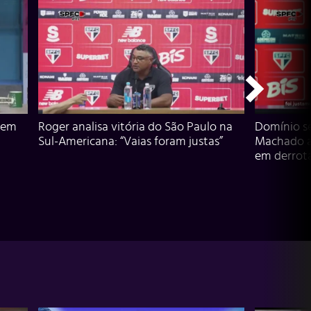
 em
Roger analisa vitória do São Paulo na
Domínio s
Sul-Americana: “Vaias foram justas”
Machado an
em derrota