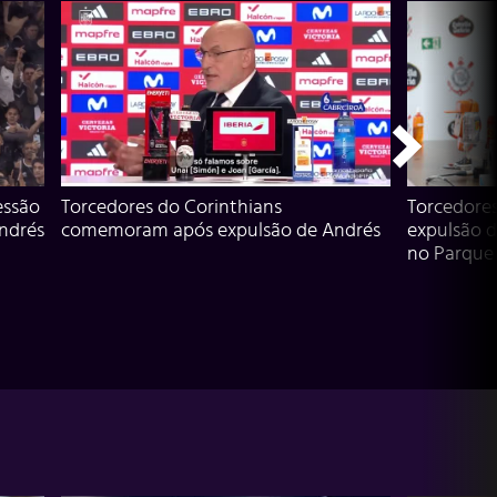
essão
Torcedores do Corinthians
Torcedore
Andrés
comemoram após expulsão de Andrés
expulsão d
no Parque