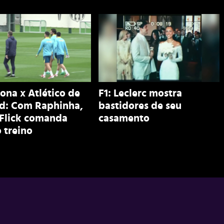
ona x Atlético de
F1: Leclerc mostra
d: Com Raphinha,
bastidores de seu
 Flick comanda
casamento
 treino