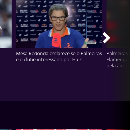
Mesa Redonda esclarece se o Palmeiras
Palmeiras 
é o clube interessado por Hulk
Flamengo 
pela autocr