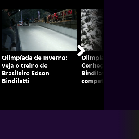
Olimpíada de Inverno:
Olimpíada de inver
veja o treino do
Conheça Edson
Brasileiro Edson
Bindilatti, brasileir
Bindilatti
competidor de bob