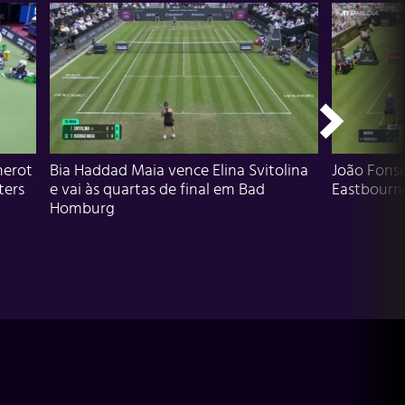
herot
Bia Haddad Maia vence Elina Svitolina
João Fons
ters
e vai às quartas de final em Bad
Eastbourn
Homburg