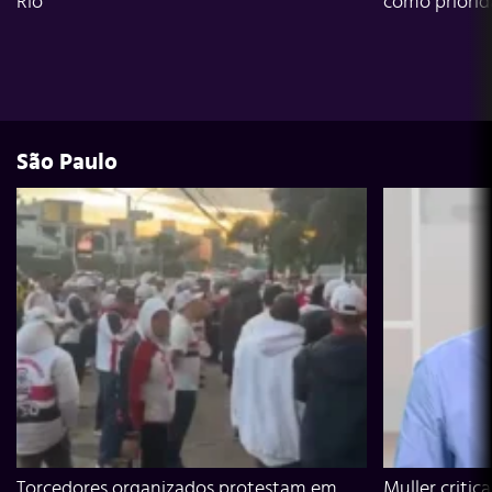
Rio
como priori
São Paulo
Torcedores organizados protestam em
Muller critic