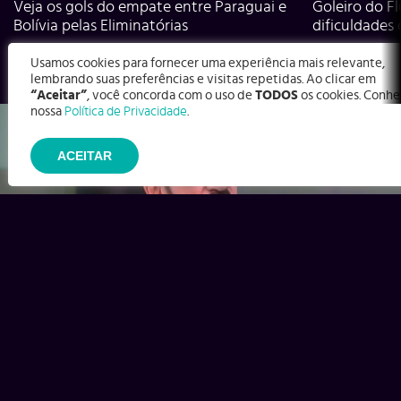
Veja os gols do empate entre Paraguai e
Goleiro do Fl
Bolívia pelas Eliminatórias
dificuldades
Usamos cookies para fornecer uma experiência mais relevante,
lembrando suas preferências e visitas repetidas. Ao clicar em
“Aceitar”
, você concorda com o uso de
TODOS
os cookies. Conhe
nossa
Política de Privacidade
.
ACEITAR
Ex-Corinthians, Zenon e Bernardo dizem o que time precisa
para virar contra o Inter