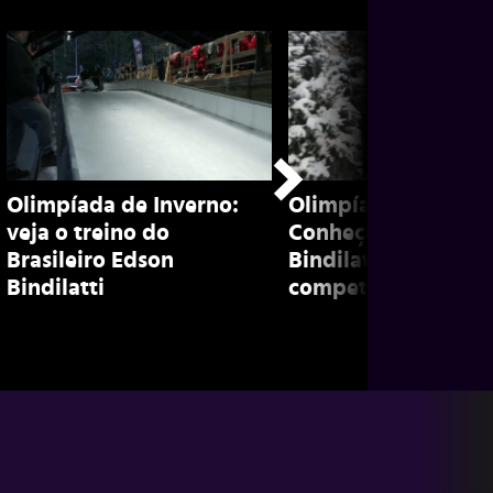
Olimpíada de Inverno:
Olimpíada de inver
veja o treino do
Conheça Edson
Brasileiro Edson
Bindilatti, brasileir
Bindilatti
competidor de bob