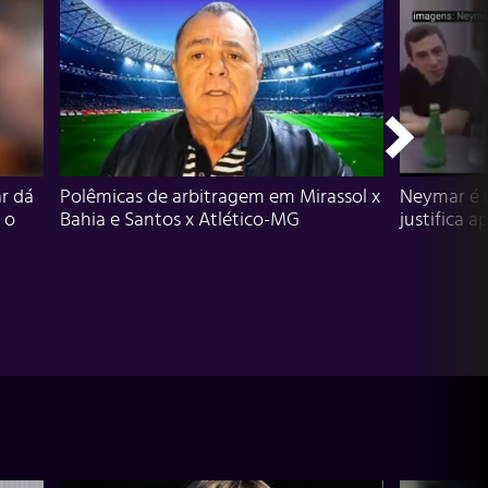
r dá
Polêmicas de arbitragem em Mirassol x
Neymar é 
 o
Bahia e Santos x Atlético-MG
justifica a