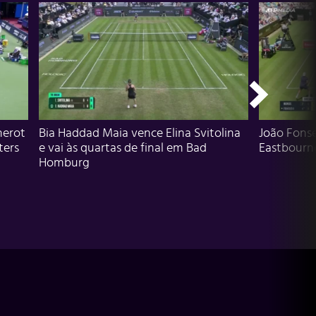
herot
Bia Haddad Maia vence Elina Svitolina
João Fons
ters
e vai às quartas de final em Bad
Eastbourn
Homburg