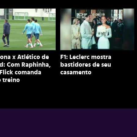
ona x Atlético de
F1: Leclerc mostra
d: Com Raphinha,
bastidores de seu
 Flick comanda
casamento
 treino