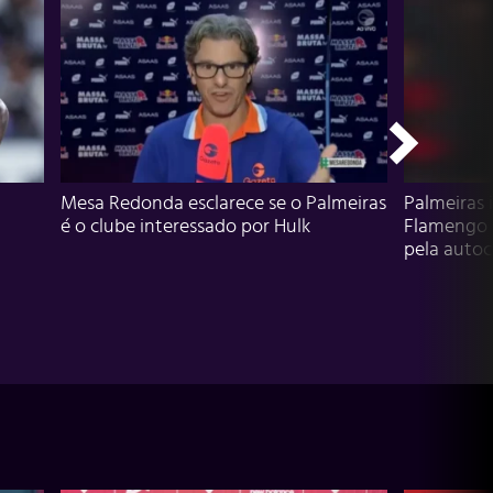
Mesa Redonda esclarece se o Palmeiras
Palmeiras 
é o clube interessado por Hulk
Flamengo 
pela autocr