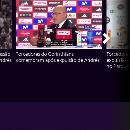
essão
Torcedores do Corinthians
Torcedore
Andrés
comemoram após expulsão de Andrés
expulsão d
no Parque