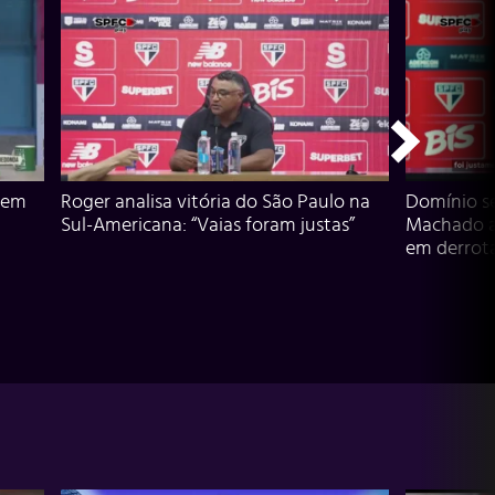
 em
Roger analisa vitória do São Paulo na
Domínio s
Sul-Americana: “Vaias foram justas”
Machado an
em derrota