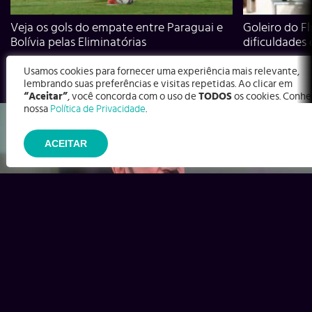
Veja os gols do empate entre Paraguai e
Goleiro do Fl
Bolívia pelas Eliminatórias
dificuldades
Usamos cookies para fornecer uma experiência mais relevante,
lembrando suas preferências e visitas repetidas. Ao clicar em
“Aceitar”
, você concorda com o uso de
TODOS
os cookies. Conhe
nossa
Política de Privacidade
.
ACEITAR
Ex-Corinthians, Zenon e Bernardo dizem o que time precisa
para virar contra o Inter