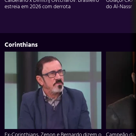
Calderano x Dimitrij Ovtcharov: brasileiro
Golaço! CR7 
estreia em 2026 com derrota
do Al-Nassr
Corinthians
Ex-Corinthians, Zenon e Bernardo dizem o
Campeão da L