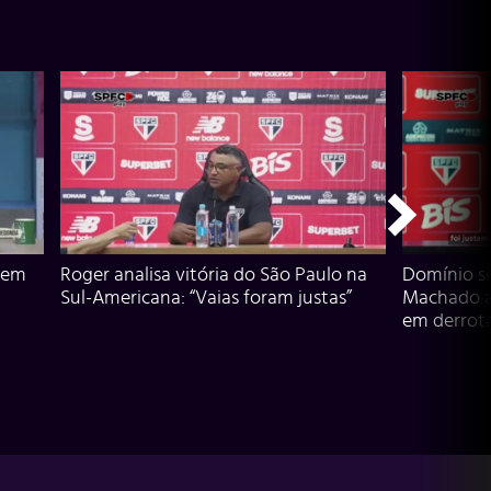
 em
Roger analisa vitória do São Paulo na
Domínio s
Sul-Americana: “Vaias foram justas”
Machado an
em derrota