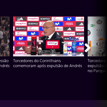
essão
Torcedores do Corinthians
Torcedore
Andrés
comemoram após expulsão de Andrés
expulsão d
no Parque