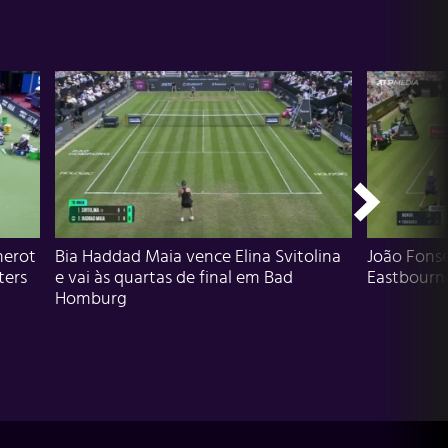
herot
Bia Haddad Maia vence Elina Svitolina
João Fons
ters
e vai às quartas de final em Bad
Eastbourn
Homburg