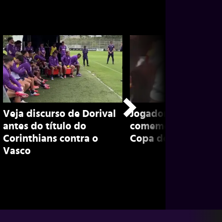
Veja discurso de Dorival
Jogadores do Corin
antes do título do
comemoram título 
Corinthians contra o
Copa do Brasil; con
Vasco