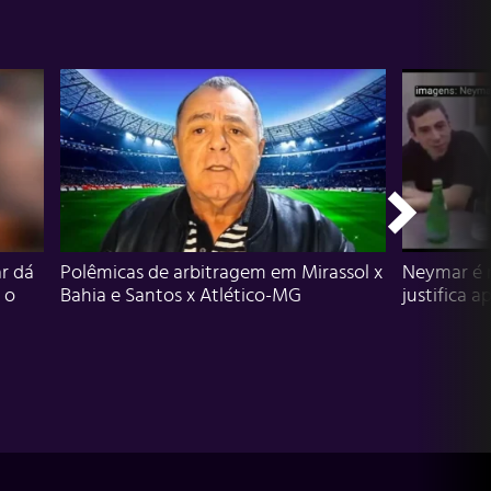
r dá
Polêmicas de arbitragem em Mirassol x
Neymar é 
 o
Bahia e Santos x Atlético-MG
justifica a