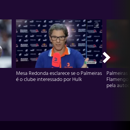
Mesa Redonda esclarece se o Palmeiras
Palmeiras 
é o clube interessado por Hulk
Flamengo 
pela autocr