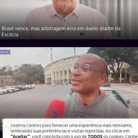
Brasil vence, mas arbitragem erra em duelo diante da
Escócia
O gol do Paulo Sérgio! Ex-jogador guarda carro dado por
Usamos cookies para fornecer uma experiência mais relevante,
Silvio Santos pelo tetra
lembrando suas preferências e visitas repetidas. Ao clicar em
“Aceitar”
, você concorda com o uso de
TODOS
os cookies. Conhe