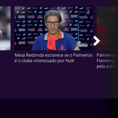
Mesa Redonda esclarece se o Palmeiras
Palmeiras 
é o clube interessado por Hulk
Flamengo 
pela autocr