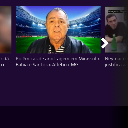
r dá
Polêmicas de arbitragem em Mirassol x
Neymar é 
 o
Bahia e Santos x Atlético-MG
justifica a