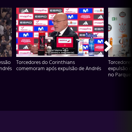
essão
Torcedores do Corinthians
Torcedore
Andrés
comemoram após expulsão de Andrés
expulsão d
no Parque