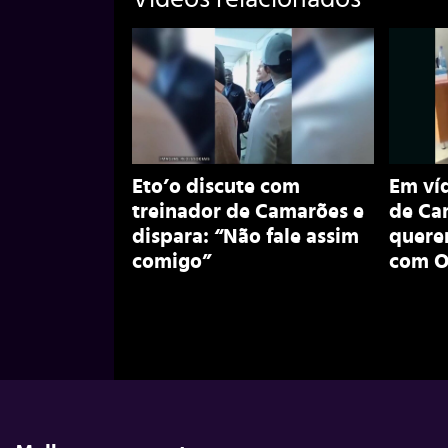
Eto’o discute com
Em ví
treinador de Camarões e
de Ca
dispara: “Não fale assim
querer
comigo”
com O