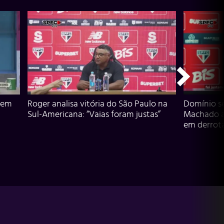
 em
Roger analisa vitória do São Paulo na
Domínio s
Sul-Americana: “Vaias foram justas”
Machado an
em derrota