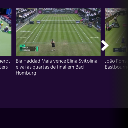
herot
Bia Haddad Maia vence Elina Svitolina
João Fons
ters
e vai às quartas de final em Bad
Eastbourn
Homburg