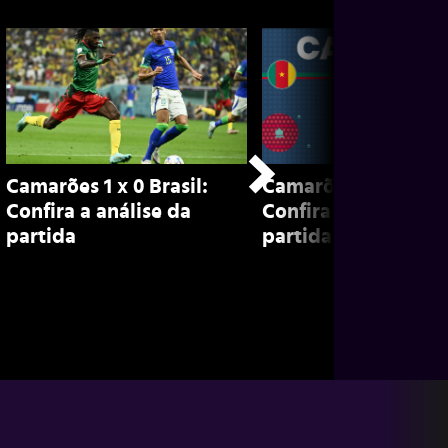
Camarões 1 x 0 Brasil:
Camarões 3 x 3 Sérv
Confira a análise da
Confira análise da
partida
partida