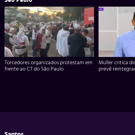
Torcedores organizados protestam em
Muller critica d
frente ao CT do São Paulo
prevê reintegra
Santos