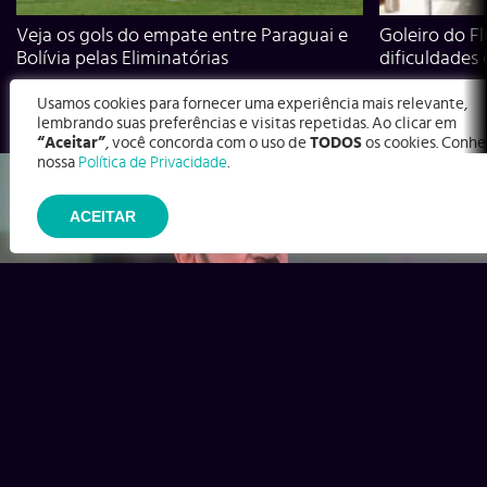
Veja os gols do empate entre Paraguai e
Goleiro do Fl
Bolívia pelas Eliminatórias
dificuldades
Usamos cookies para fornecer uma experiência mais relevante,
lembrando suas preferências e visitas repetidas. Ao clicar em
“Aceitar”
, você concorda com o uso de
TODOS
os cookies. Conhe
nossa
Política de Privacidade
.
ACEITAR
Ex-Corinthians, Zenon e Bernardo dizem o que time precisa
para virar contra o Inter