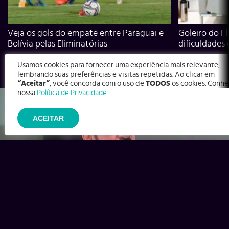
Veja os gols do empate entre Paraguai e
Goleiro do Fl
Bolívia pelas Eliminatórias
dificuldades
Usamos cookies para fornecer uma experiência mais relevante,
lembrando suas preferências e visitas repetidas. Ao clicar em
“Aceitar”
, você concorda com o uso de
TODOS
os cookies. Conhe
nossa
Política de Privacidade
.
ACEITAR
Ex-Corinthians, Zenon e Bernardo dizem o que time precisa
para virar contra o Inter