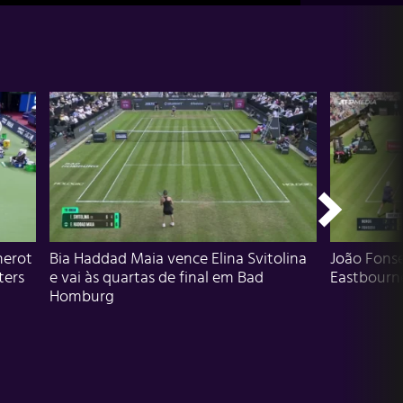
herot
Bia Haddad Maia vence Elina Svitolina
João Fons
ters
e vai às quartas de final em Bad
Eastbourn
Homburg