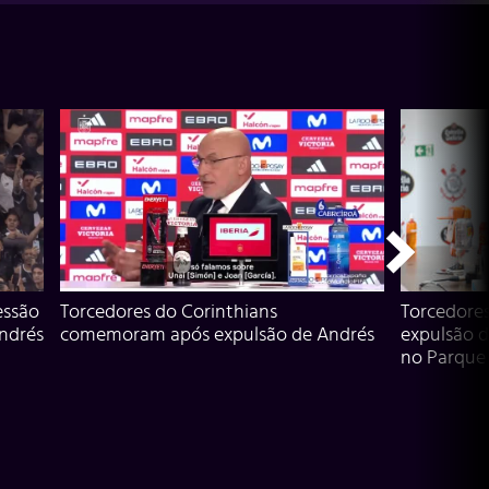
essão
Torcedores do Corinthians
Torcedore
Andrés
comemoram após expulsão de Andrés
expulsão d
no Parque