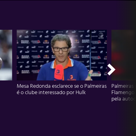
Mesa Redonda esclarece se o Palmeiras
Palmeiras 
é o clube interessado por Hulk
Flamengo 
pela autocr