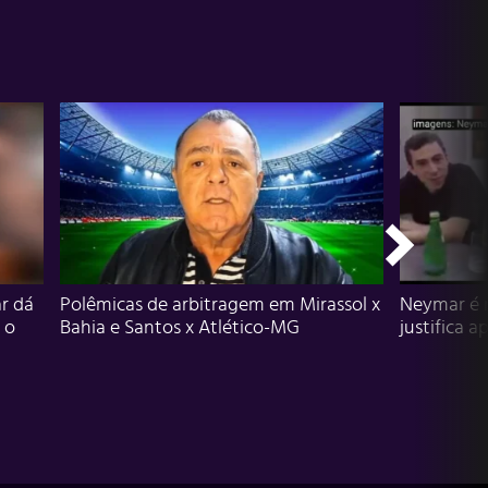
r dá
Polêmicas de arbitragem em Mirassol x
Neymar é 
 o
Bahia e Santos x Atlético-MG
justifica a