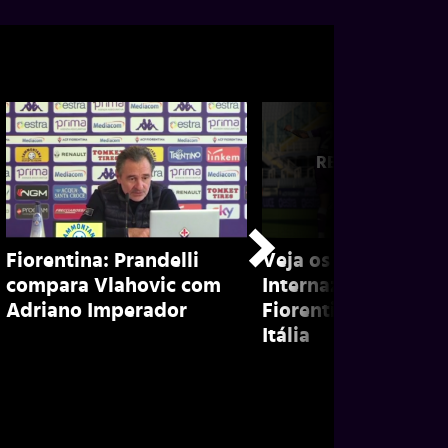
Fiorentina: Prandelli
Veja os gols da vitó
compara Vlahovic com
Internazionale sobr
Adriano Imperador
Fiorentina pela Co
Itália