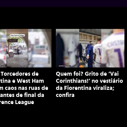
 Torcedores de
Quem foi? Grito de ‘Vai
ntina e West Ham
Corinthians!’ no vestiário
m caos nas ruas de
da Fiorentina viraliza;
antes de final da
confira
rence League