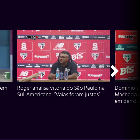
 em
Roger analisa vitória do São Paulo na
Domínio s
Sul-Americana: “Vaias foram justas”
Machado an
em derrota