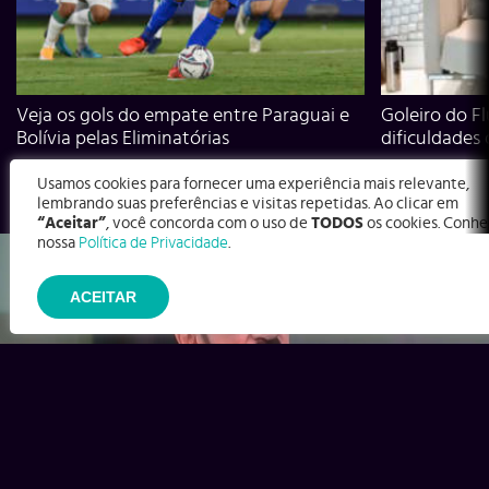
Veja os gols do empate entre Paraguai e
Goleiro do Fl
Bolívia pelas Eliminatórias
dificuldades
Usamos cookies para fornecer uma experiência mais relevante,
lembrando suas preferências e visitas repetidas. Ao clicar em
“Aceitar”
, você concorda com o uso de
TODOS
os cookies. Conhe
nossa
Política de Privacidade
.
ACEITAR