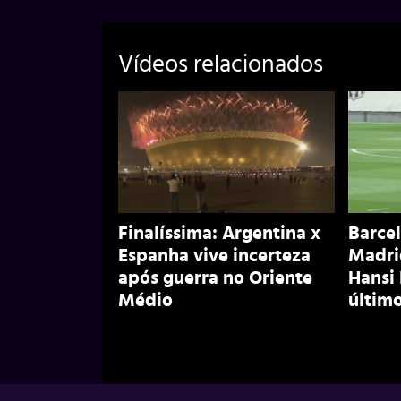
Vídeos relacionados
Finalíssima: Argentina x
Barcel
Espanha vive incerteza
Madri
após guerra no Oriente
Hansi
Médio
último