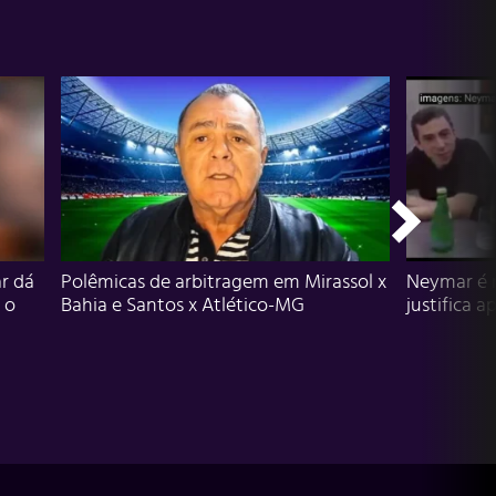
r dá
Polêmicas de arbitragem em Mirassol x
Neymar é 
 o
Bahia e Santos x Atlético-MG
justifica a