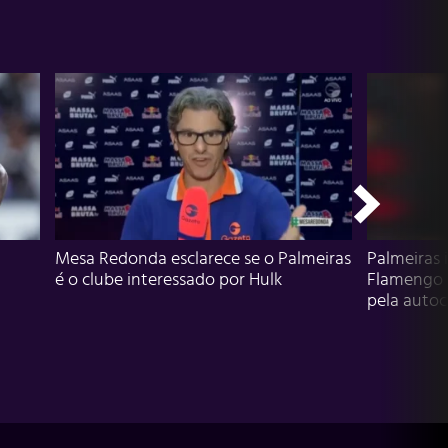
Mesa Redonda esclarece se o Palmeiras
Palmeiras 
é o clube interessado por Hulk
Flamengo 
pela autocr