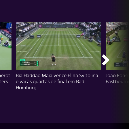
herot
Bia Haddad Maia vence Elina Svitolina
João Fons
ters
e vai às quartas de final em Bad
Eastbourn
Homburg