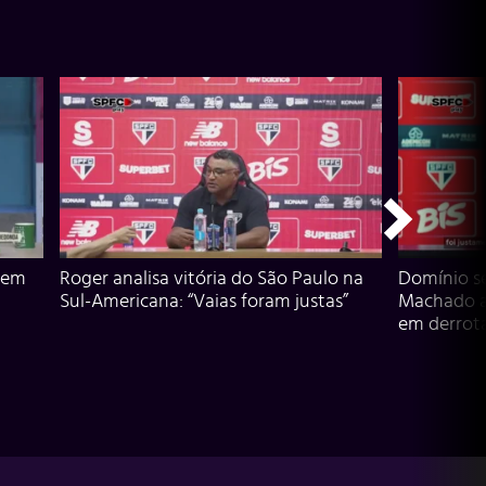
 em
Roger analisa vitória do São Paulo na
Domínio s
Sul-Americana: “Vaias foram justas”
Machado an
em derrota