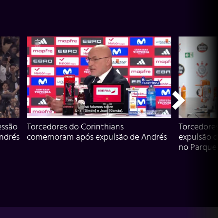
essão
Torcedores do Corinthians
Torcedore
Andrés
comemoram após expulsão de Andrés
expulsão d
no Parque