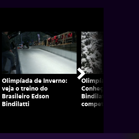
Olimpíada de Inverno:
Olimpíada de inver
veja o treino do
Conheça Edson
Brasileiro Edson
Bindilatti, brasileir
Bindilatti
competidor de bob