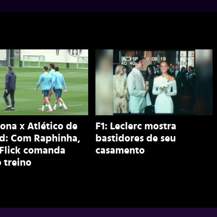
ona x Atlético de
F1: Leclerc mostra
d: Com Raphinha,
bastidores de seu
 Flick comanda
casamento
 treino