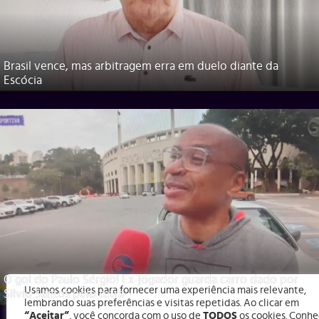
Brasil vence, mas arbitragem erra em duelo diante da
Escócia
O gol do Paulo Sérgio! Ex-jogador guarda carro dado por
Usamos cookies para fornecer uma experiência mais relevante,
Silvio Santos pelo tetra
lembrando suas preferências e visitas repetidas. Ao clicar em
“Aceitar”
, você concorda com o uso de
TODOS
os cookies. Conhe