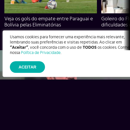
Veja os gols do empate entre Paraguai e
Goleiro do Fl
Bolívia pelas Eliminatórias
dificuldades
Usamos cookies para fornecer uma experiência mais relevante,
lembrando suas preferências e visitas repetidas. Ao clicar em
“Aceitar”
, você concorda com o uso de
TODOS
os cookies. Conhe
nossa
Política de Privacidade
.
ACEITAR
Ex-Corinthians, Zenon e Bernardo dizem o que time precisa
para virar contra o Inter