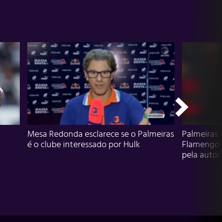
Mesa Redonda esclarece se o Palmeiras
Palmeiras 
é o clube interessado por Hulk
Flamengo 
pela autocr