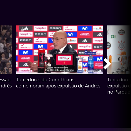
essão
Torcedores do Corinthians
Torcedore
Andrés
comemoram após expulsão de Andrés
expulsão d
no Parque