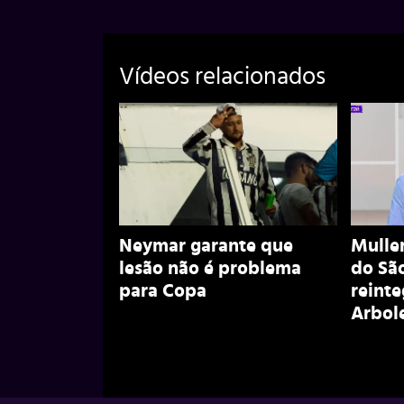
Vídeos relacionados
Neymar garante que
Muller
lesão não é problema
do São
para Copa
reint
Arbol