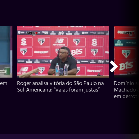
 em
Roger analisa vitória do São Paulo na
Domínio s
Sul-Americana: “Vaias foram justas”
Machado an
em derrota