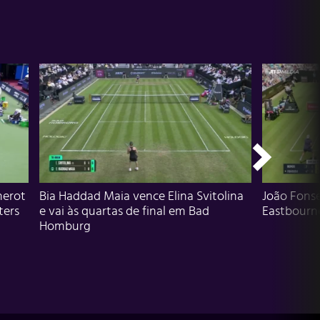
herot
Bia Haddad Maia vence Elina Svitolina
João Fons
ters
e vai às quartas de final em Bad
Eastbourn
Homburg