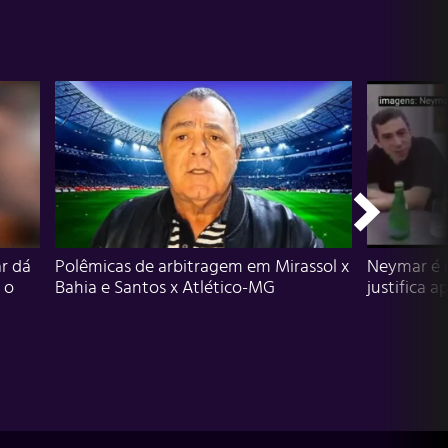
r dá
Polêmicas de arbitragem em Mirassol x
Neymar é 
 o
Bahia e Santos x Atlético-MG
justifica a