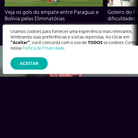
Veja os gols do empate entre Paraguai e
Goleiro do Fl
Bolívia pelas Eliminatórias
dificuldades
Usamos cookies para fornecer uma experiência mais relevante,
lembrando suas preferências e visitas repetidas. Ao clicar em
“Aceitar”
, você concorda com o uso de
TODOS
os cookies. Conhe
nossa
Política de Privacidade
.
ACEITAR
Ex-Corinthians, Zenon e Bernardo dizem o que time precisa
para virar contra o Inter