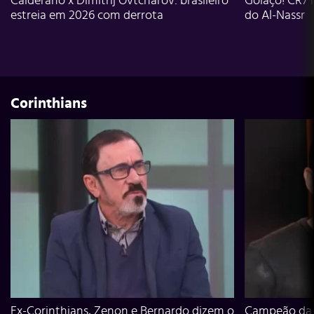
Calderano x Dimitrij Ovtcharov: brasileiro
Golaço! CR7 
estreia em 2026 com derrota
do Al-Nassr
Corinthians
Ex-Corinthians, Zenon e Bernardo dizem o
Campeão da L