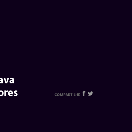
ava
ores
COMPARTILHE