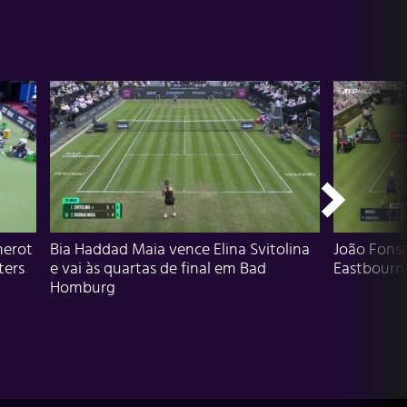
herot
Bia Haddad Maia vence Elina Svitolina
João Fons
ters
e vai às quartas de final em Bad
Eastbourn
Homburg