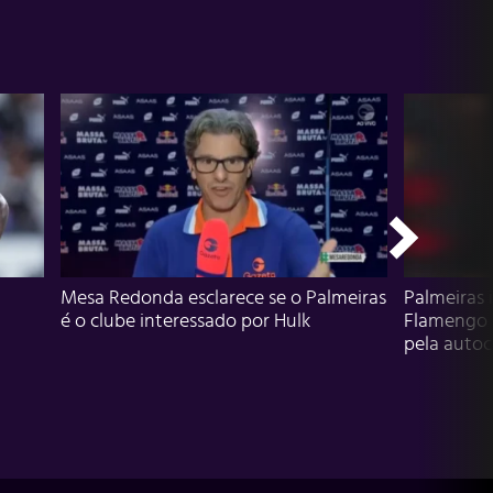
Mesa Redonda esclarece se o Palmeiras
Palmeiras 
é o clube interessado por Hulk
Flamengo 
pela autocr