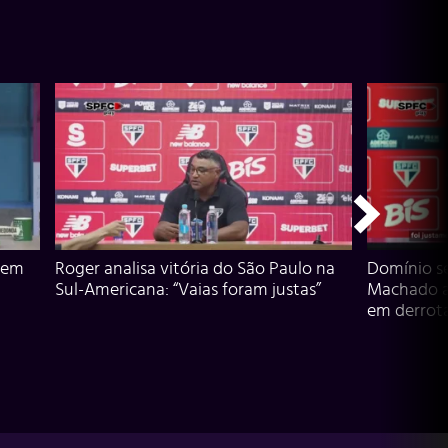
 em
Roger analisa vitória do São Paulo na
Domínio s
Sul-Americana: “Vaias foram justas”
Machado an
em derrota