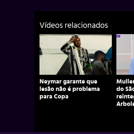
Vídeos relacionados
Neymar garante que
Muller
lesão não é problema
do São
para Copa
reint
Arbol