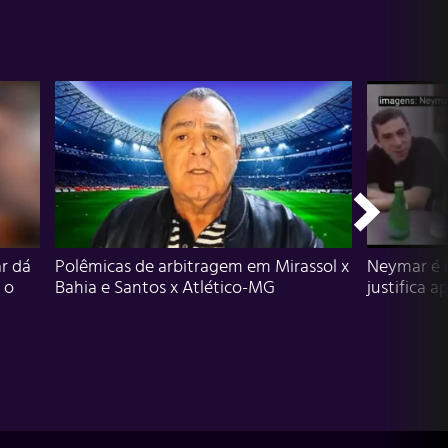
r dá
Polêmicas de arbitragem em Mirassol x
Neymar é 
 o
Bahia e Santos x Atlético-MG
justifica a