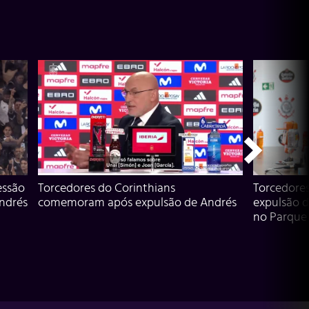
essão
Torcedores do Corinthians
Torcedore
Andrés
comemoram após expulsão de Andrés
expulsão d
no Parque