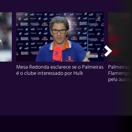
Mesa Redonda esclarece se o Palmeiras
Palmeiras 
é o clube interessado por Hulk
Flamengo 
pela autocr