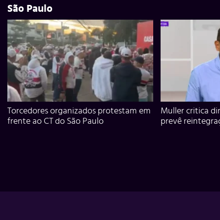
São Paulo
Torcedores organizados protestam em
Muller critica d
frente ao CT do São Paulo
prevê reintegra