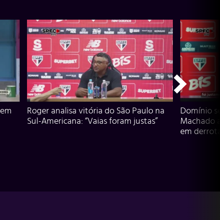
 em
Roger analisa vitória do São Paulo na
Domínio s
Sul-Americana: “Vaias foram justas”
Machado an
em derrota