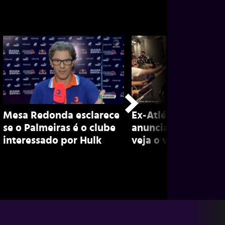
Mesa Redonda esclarece
Ex-Atlético, Marian
se o Palmeiras é o clube
anuncia aposentado
interessado por Hulk
veja o vídeo