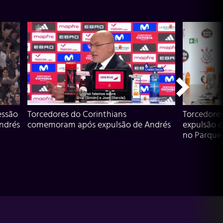
essão
Torcedores do Corinthians
Torcedore
Andrés
comemoram após expulsão de Andrés
expulsão d
no Parque