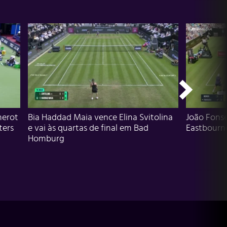
herot
Bia Haddad Maia vence Elina Svitolina
João Fons
ters
e vai às quartas de final em Bad
Eastbourn
Homburg