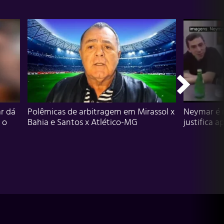
r dá
Polêmicas de arbitragem em Mirassol x
Neymar é 
 o
Bahia e Santos x Atlético-MG
justifica a