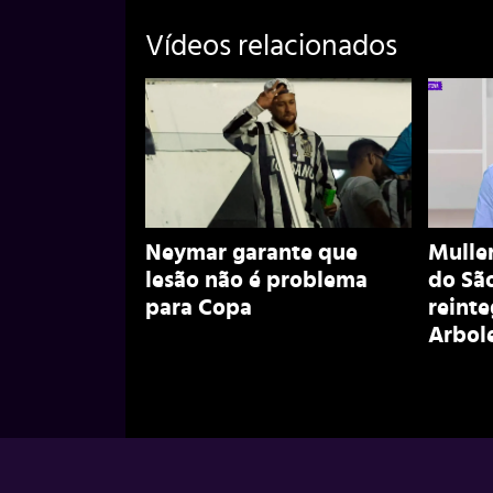
Vídeos relacionados
Neymar garante que
Muller
lesão não é problema
do São
para Copa
reint
Arbol