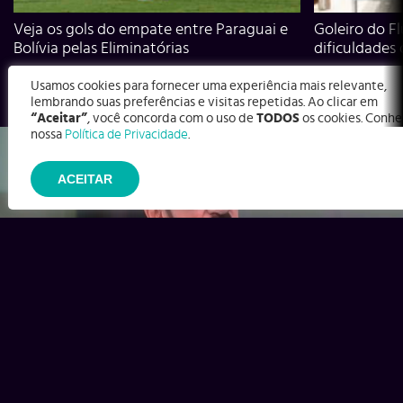
Veja os gols do empate entre Paraguai e
Goleiro do Fl
Bolívia pelas Eliminatórias
dificuldades
Usamos cookies para fornecer uma experiência mais relevante,
lembrando suas preferências e visitas repetidas. Ao clicar em
“Aceitar”
, você concorda com o uso de
TODOS
os cookies. Conhe
nossa
Política de Privacidade
.
ACEITAR
Ex-Corinthians, Zenon e Bernardo dizem o que time precisa
para virar contra o Inter