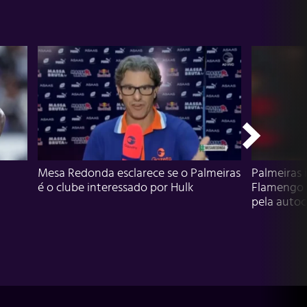
Mesa Redonda esclarece se o Palmeiras
Palmeiras 
é o clube interessado por Hulk
Flamengo 
pela autocr