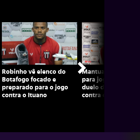
Robinho vê elenco do
Mantuan diz estar 
Botafogo focado e
para jogar e projet
preparado para o jogo
duelo do Botafogo
contra o Ituano
contra o Corinthian