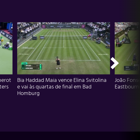
herot
Bia Haddad Maia vence Elina Svitolina
João Fons
ters
e vai às quartas de final em Bad
Eastbourn
Homburg