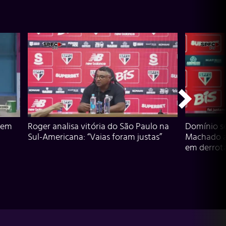
 em
Roger analisa vitória do São Paulo na
Domínio s
Sul-Americana: “Vaias foram justas”
Machado an
em derrota