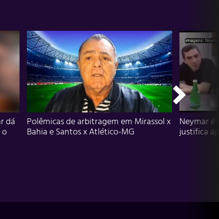
r dá
Polêmicas de arbitragem em Mirassol x
Neymar é 
 o
Bahia e Santos x Atlético-MG
justifica a