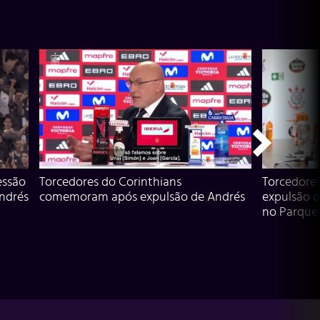
essão
Torcedores do Corinthians
Torcedore
Andrés
comemoram após expulsão de Andrés
expulsão d
no Parque