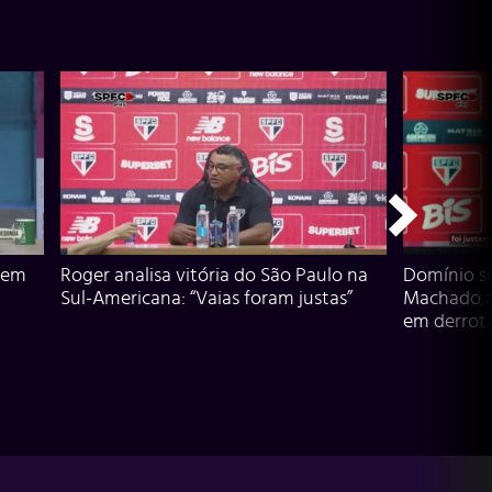
 em
Roger analisa vitória do São Paulo na
Domínio s
Sul-Americana: “Vaias foram justas”
Machado an
em derrota