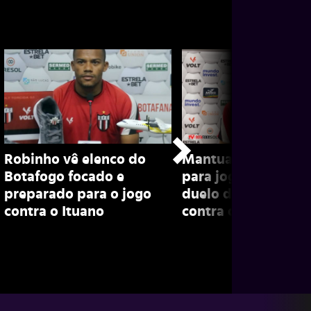
Robinho vê elenco do
Mantuan diz estar 
Botafogo focado e
para jogar e projet
preparado para o jogo
duelo do Botafogo
contra o Ituano
contra o Corinthian