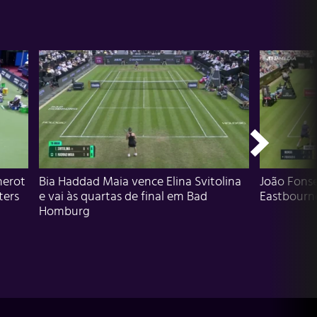
herot
Bia Haddad Maia vence Elina Svitolina
João Fons
ters
e vai às quartas de final em Bad
Eastbourn
Homburg