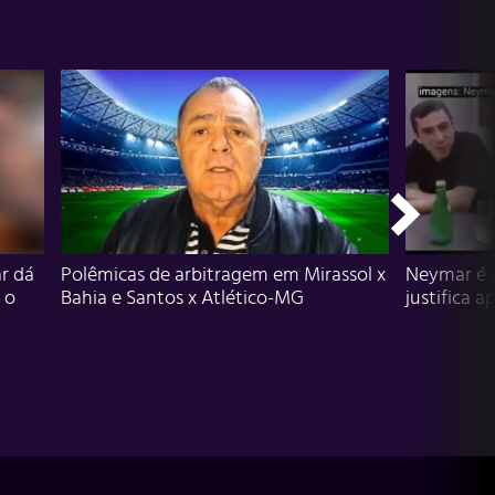
r dá
Polêmicas de arbitragem em Mirassol x
Neymar é 
 o
Bahia e Santos x Atlético-MG
justifica a