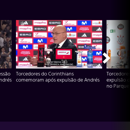
essão
Torcedores do Corinthians
Torcedore
Andrés
comemoram após expulsão de Andrés
expulsão d
no Parque