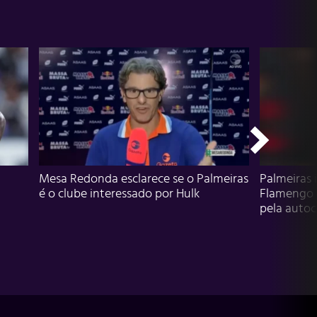
Mesa Redonda esclarece se o Palmeiras
Palmeiras 
é o clube interessado por Hulk
Flamengo 
pela autocr