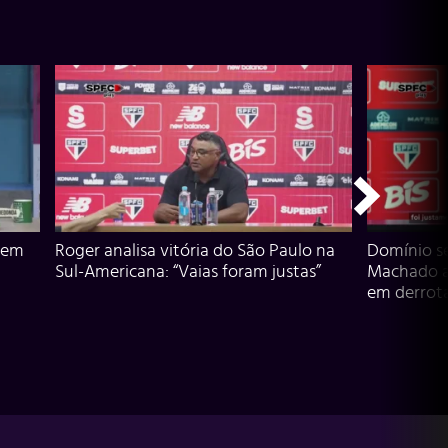
 em
Roger analisa vitória do São Paulo na
Domínio s
Sul-Americana: “Vaias foram justas”
Machado an
em derrota