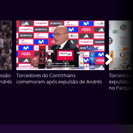
essão
Torcedores do Corinthians
Torcedore
Andrés
comemoram após expulsão de Andrés
expulsão d
no Parque