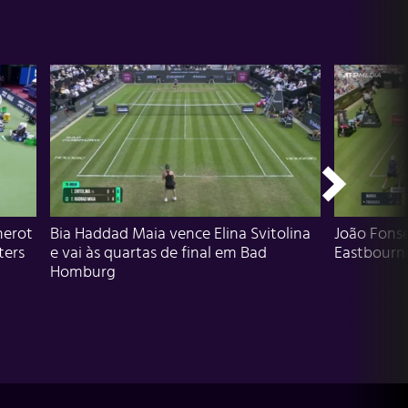
herot
Bia Haddad Maia vence Elina Svitolina
João Fons
ters
e vai às quartas de final em Bad
Eastbourn
Homburg