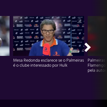
Mesa Redonda esclarece se o Palmeiras
Palmeiras 
é o clube interessado por Hulk
Flamengo 
pela autocr