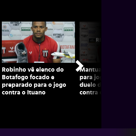
Robinho vê elenco do
Mantuan diz estar 
Botafogo focado e
para jogar e projet
preparado para o jogo
duelo do Botafogo
contra o Ituano
contra o Corinthian