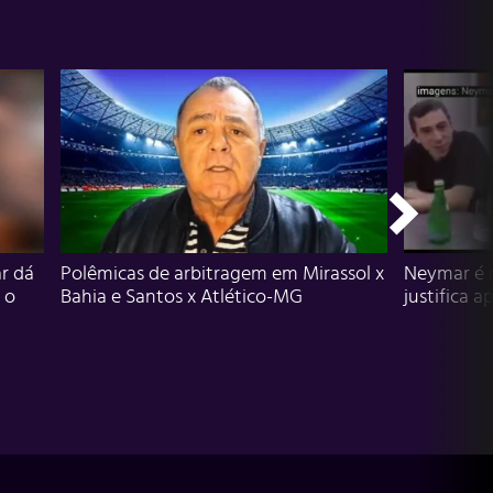
r dá
Polêmicas de arbitragem em Mirassol x
Neymar é 
 o
Bahia e Santos x Atlético-MG
justifica a