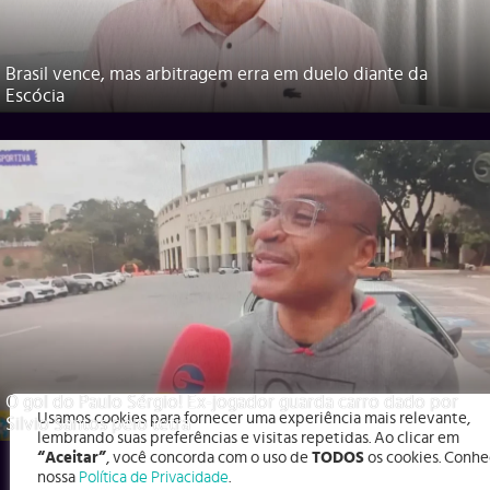
Brasil vence, mas arbitragem erra em duelo diante da
Escócia
O gol do Paulo Sérgio! Ex-jogador guarda carro dado por
Usamos cookies para fornecer uma experiência mais relevante,
Silvio Santos pelo tetra
lembrando suas preferências e visitas repetidas. Ao clicar em
“Aceitar”
, você concorda com o uso de
TODOS
os cookies. Conhe
nossa
Política de Privacidade
.