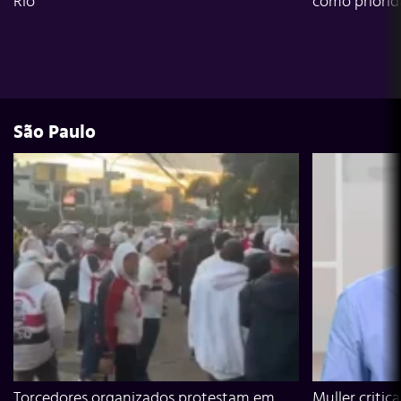
Rio
como priori
São Paulo
Torcedores organizados protestam em
Muller critic