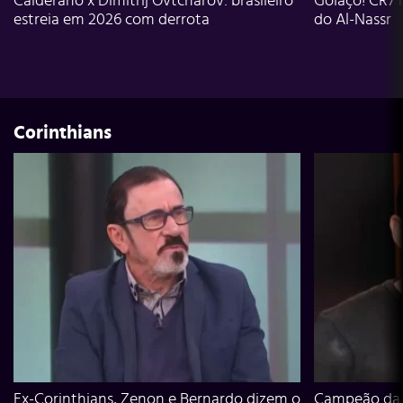
Calderano x Dimitrij Ovtcharov: brasileiro
Golaço! CR7 
estreia em 2026 com derrota
do Al-Nassr
Corinthians
Ex-Corinthians, Zenon e Bernardo dizem o
Campeão da L