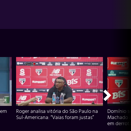
 em
Roger analisa vitória do São Paulo na
Domínio s
Sul-Americana: “Vaias foram justas”
Machado an
em derrota