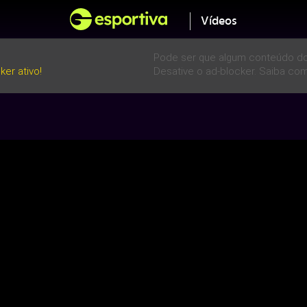
Vídeos
Pode ser que algum conteúdo do
er ativo!
Desative o ad-blocker. Saiba com