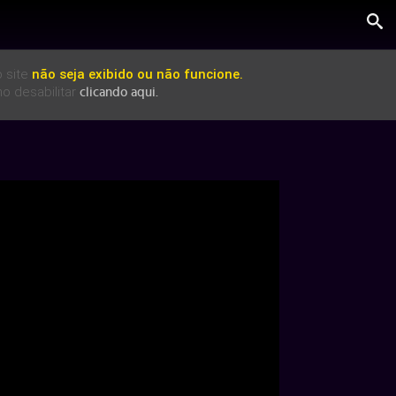
 site
não seja exibido ou não funcione.
o desabilitar
clicando aqui.