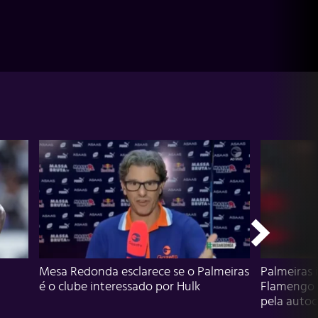
Mesa Redonda esclarece se o Palmeiras
Palmeiras 
é o clube interessado por Hulk
Flamengo 
pela autocr