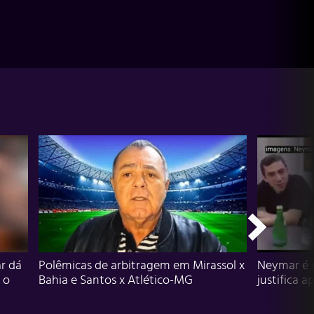
r dá
Polêmicas de arbitragem em Mirassol x
Neymar é 
 o
Bahia e Santos x Atlético-MG
justifica a