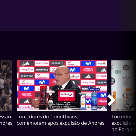
essão
Torcedores do Corinthians
Torcedore
Andrés
comemoram após expulsão de Andrés
expulsão d
no Parque