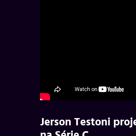
Jerson Testoni proj
na Série C