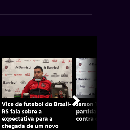
Vice de futebol do Brasil-
Jerson Testoni proj
RS fala sobre a
partida do Brasil-R
expectativa para a
contra o ABC pela S
chegada de um novo