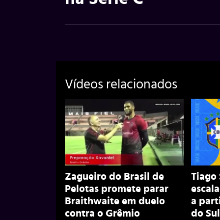
Vídeos relacionados
Zagueiro do Brasil de
Tiago 
Pelotas promete parar
escala
Braithwaite em duelo
a part
contra o Grêmio
do Sul