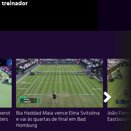
treinador
herot
Bia Haddad Maia vence Elina Svitolina
João Fons
ters
e vai às quartas de final em Bad
Eastbourn
Homburg