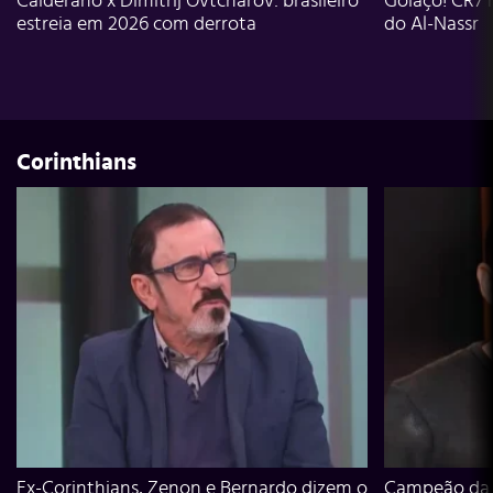
Calderano x Dimitrij Ovtcharov: brasileiro
Golaço! CR7 
estreia em 2026 com derrota
do Al-Nassr
Corinthians
Ex-Corinthians, Zenon e Bernardo dizem o
Campeão da L