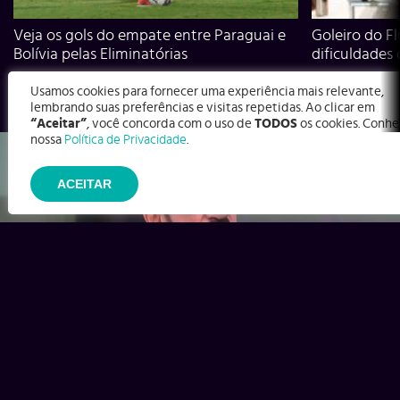
Veja os gols do empate entre Paraguai e
Goleiro do Fl
Bolívia pelas Eliminatórias
dificuldades
Usamos cookies para fornecer uma experiência mais relevante,
lembrando suas preferências e visitas repetidas. Ao clicar em
“Aceitar”
, você concorda com o uso de
TODOS
os cookies. Conhe
nossa
Política de Privacidade
.
ACEITAR
Ex-Corinthians, Zenon e Bernardo dizem o que time precisa
para virar contra o Inter