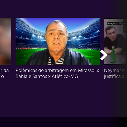
r dá
Polêmicas de arbitragem em Mirassol x
Neymar é 
 o
Bahia e Santos x Atlético-MG
justifica a