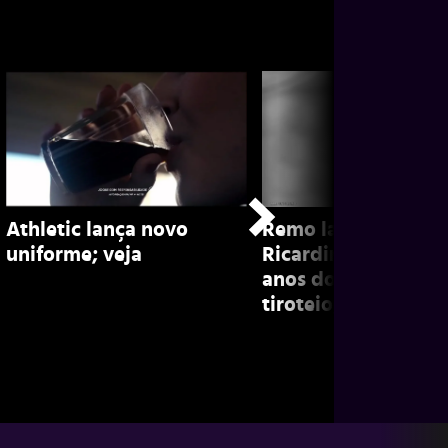
Athletic lança novo
Remo lamenta mort
uniforme; veja
Ricardinho, atleta 
anos do clube, em
tiroteio; confira!