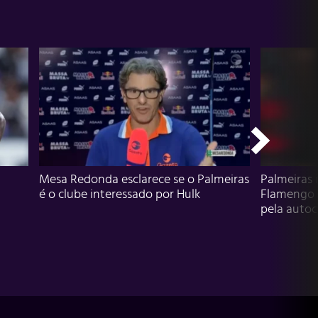
Mesa Redonda esclarece se o Palmeiras
Palmeiras 
é o clube interessado por Hulk
Flamengo 
pela autocr