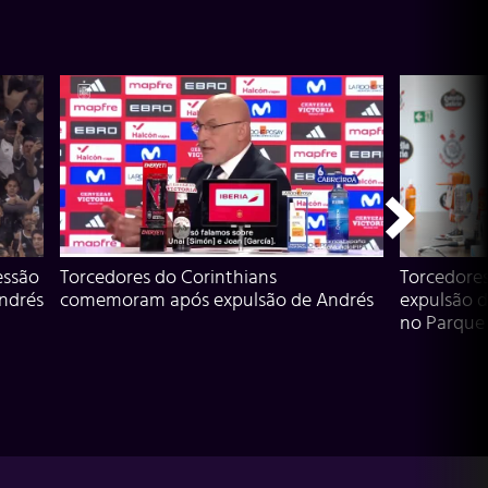
essão
Torcedores do Corinthians
Torcedore
Andrés
comemoram após expulsão de Andrés
expulsão d
no Parque