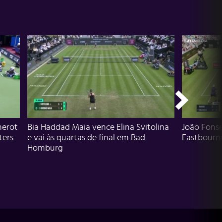
herot
Bia Haddad Maia vence Elina Svitolina
João Fons
ters
e vai às quartas de final em Bad
Eastbourn
Homburg