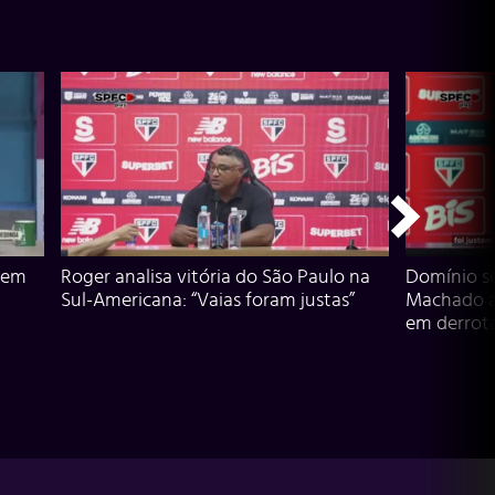
 em
Roger analisa vitória do São Paulo na
Domínio s
Sul-Americana: “Vaias foram justas”
Machado an
em derrota