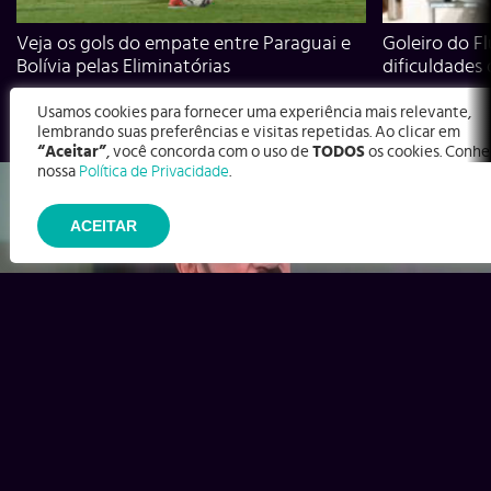
Veja os gols do empate entre Paraguai e
Goleiro do Fl
Bolívia pelas Eliminatórias
dificuldades
Usamos cookies para fornecer uma experiência mais relevante,
lembrando suas preferências e visitas repetidas. Ao clicar em
“Aceitar”
, você concorda com o uso de
TODOS
os cookies. Conhe
nossa
Política de Privacidade
.
ACEITAR
Ex-Corinthians, Zenon e Bernardo dizem o que time precisa
para virar contra o Inter