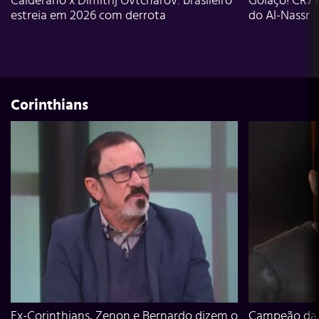
Calderano x Dimitrij Ovtcharov: brasileiro
Golaço! CR7 
estreia em 2026 com derrota
do Al-Nassr
Corinthians
Ex-Corinthians, Zenon e Bernardo dizem o
Campeão da L