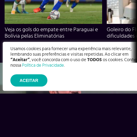
Veja os gols do empate entre Paraguai e
Goleiro do Fl
Bolívia pelas Eliminatórias
dificuldades
Usamos cookies para fornecer uma experiência mais relevante,
lembrando suas preferências e visitas repetidas. Ao clicar em
“Aceitar”
, você concorda com o uso de
TODOS
os cookies. Conhe
nossa
Política de Privacidade
.
ACEITAR
Ex-Corinthians, Zenon e Bernardo dizem o que time precisa