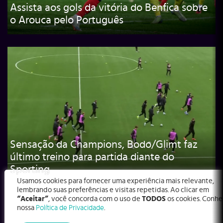
Assista aos gols da vitória do Benfica sobre
o Arouca pelo Português
Sensação da Champions, Bodo/Glimt faz
último treino para partida diante do
Sporting
Usamos cookies para fornecer uma experiência mais relevante,
lembrando suas preferências e visitas repetidas. Ao clicar em
“Aceitar”
, você concorda com o uso de
TODOS
os cookies. Conhe
nossa
Política de Privacidade
.