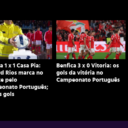
a 1 x 1 Casa Pia:
Benfica 3 x 0 Vitoria: os
rd Rios marca no
gols da vitória no
e pelo
Campeonato Português
onato Português;
s gols