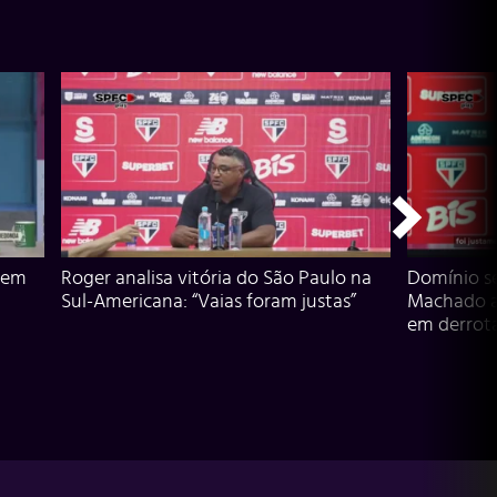
 em
Roger analisa vitória do São Paulo na
Domínio s
Sul-Americana: “Vaias foram justas”
Machado an
em derrota