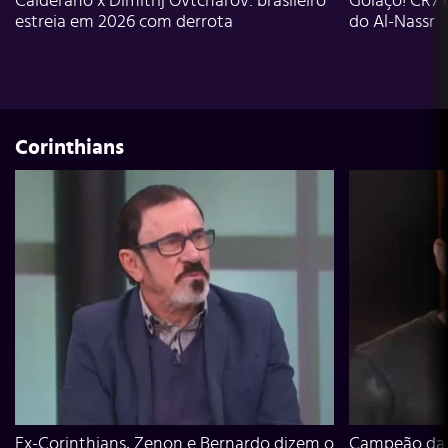
Calderano x Dimitrij Ovtcharov: brasileiro
Golaço! CR7 
estreia em 2026 com derrota
do Al-Nassr
Corinthians
Ex-Corinthians, Zenon e Bernardo dizem o
Campeão da L