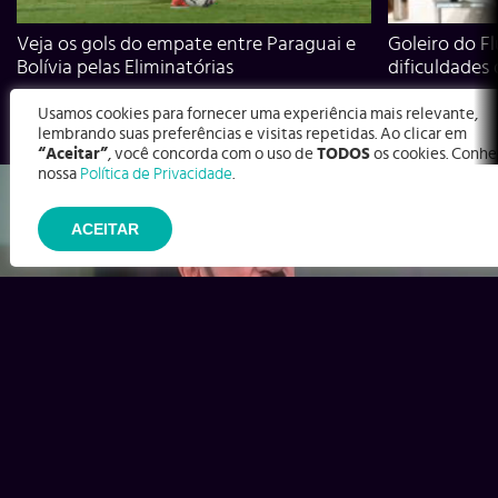
Veja os gols do empate entre Paraguai e
Goleiro do Fl
Bolívia pelas Eliminatórias
dificuldades
Usamos cookies para fornecer uma experiência mais relevante,
lembrando suas preferências e visitas repetidas. Ao clicar em
“Aceitar”
, você concorda com o uso de
TODOS
os cookies. Conhe
nossa
Política de Privacidade
.
ACEITAR
Ex-Corinthians, Zenon e Bernardo dizem o que time precisa
para virar contra o Inter