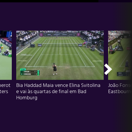
herot
Bia Haddad Maia vence Elina Svitolina
João Fons
ters
e vai às quartas de final em Bad
Eastbourn
Homburg