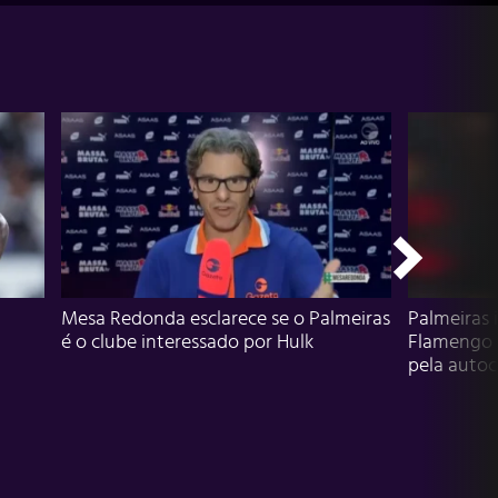
Mesa Redonda esclarece se o Palmeiras
Palmeiras 
é o clube interessado por Hulk
Flamengo 
pela autocr