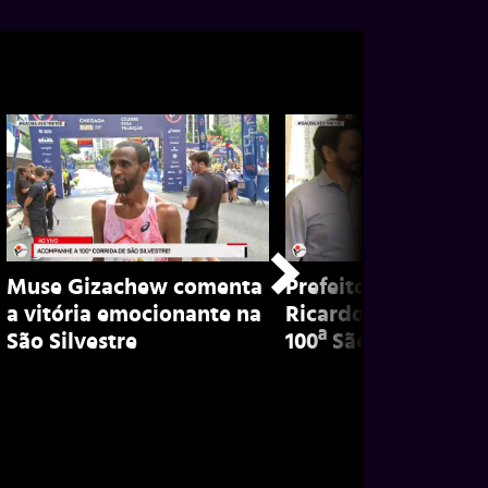
Muse Gizachew comenta
Prefeito de São Pau
a vitória emocionante na
Ricardo Nunes exal
São Silvestre
100ª São Silvestre