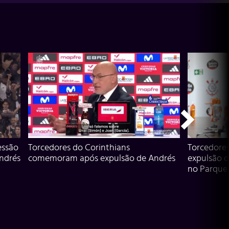
essão
Torcedores do Corinthians
Torcedore
Andrés
comemoram após expulsão de Andrés
expulsão d
no Parque