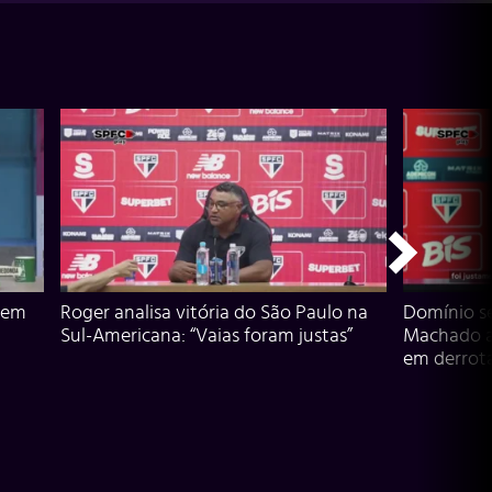
 em
Roger analisa vitória do São Paulo na
Domínio s
Sul-Americana: “Vaias foram justas”
Machado an
em derrota