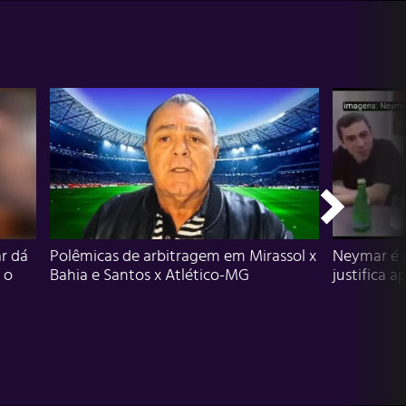
r dá
Polêmicas de arbitragem em Mirassol x
Neymar é 
 o
Bahia e Santos x Atlético-MG
justifica a