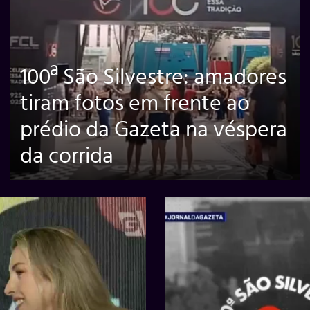
100ª São Silvestre: amadores
tiram fotos em frente ao
prédio da Gazeta na véspera
da corrida