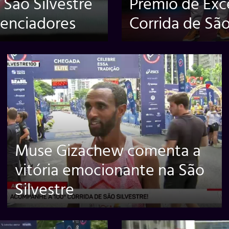
 São Silvestre
Prêmio de Exc
luenciadores
Corrida de São
Muse Gizachew comenta a
vitória emocionante na São
Silvestre