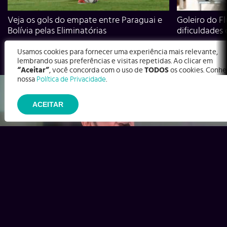
Veja os gols do empate entre Paraguai e
Goleiro do Fl
Bolívia pelas Eliminatórias
dificuldades
Usamos cookies para fornecer uma experiência mais relevante,
lembrando suas preferências e visitas repetidas. Ao clicar em
“Aceitar”
, você concorda com o uso de
TODOS
os cookies. Conhe
nossa
Política de Privacidade
.
ACEITAR
Ex-Corinthians, Zenon e Bernardo dizem o que time precisa
para virar contra o Inter