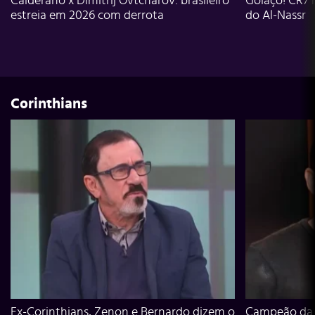
Calderano x Dimitrij Ovtcharov: brasileiro
Golaço! CR7 
estreia em 2026 com derrota
do Al-Nassr
Corinthians
Ex-Corinthians, Zenon e Bernardo dizem o
Campeão da L