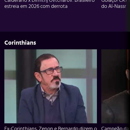
Calderano x Dimitrij Ovtcharov: brasileiro
Golaço! CR7 
estreia em 2026 com derrota
do Al-Nassr
Corinthians
Ex-Corinthians, Zenon e Bernardo dizem o
Campeão da L