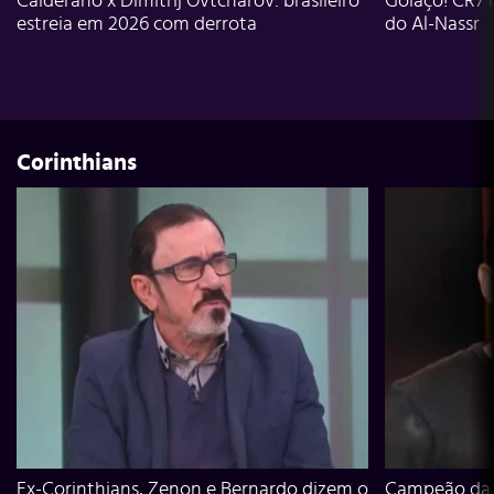
Calderano x Dimitrij Ovtcharov: brasileiro
Golaço! CR7 
estreia em 2026 com derrota
do Al-Nassr
Corinthians
Ex-Corinthians, Zenon e Bernardo dizem o
Campeão da L