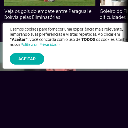
Veja os gols do empate entre Paraguai e
Goleiro do Fl
Bolívia pelas Eliminatórias
dificuldades
Usamos cookies para fornecer uma experiência mais relevante,
lembrando suas preferências e visitas repetidas. Ao clicar em
“Aceitar”
, você concorda com o uso de
TODOS
os cookies. Conhe
nossa
Política de Privacidade
.
ACEITAR
Ex-Corinthians, Zenon e Bernardo dizem o que time precisa
para virar contra o Inter