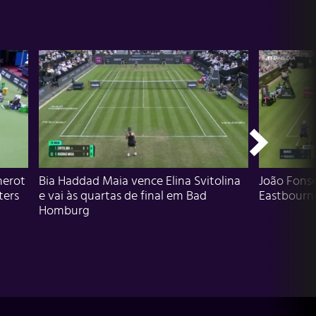
herot
Bia Haddad Maia vence Elina Svitolina
João Fons
ters
e vai às quartas de final em Bad
Eastbourn
Homburg