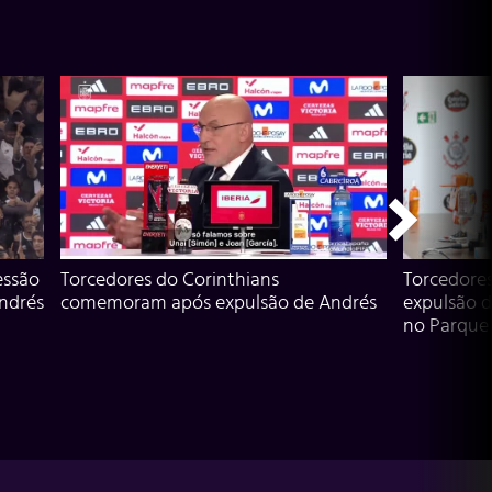
essão
Torcedores do Corinthians
Torcedore
Andrés
comemoram após expulsão de Andrés
expulsão d
no Parque