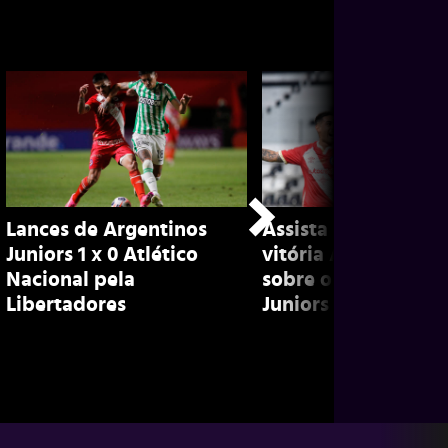
Lances de Argentinos
Assista aos lances 
Juniors 1 x 0 Atlético
vitória Atlético Nac
Nacional pela
sobre o Argentinos
Libertadores
Juniors pela Libert