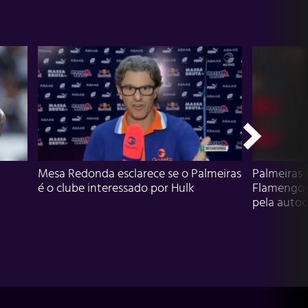
Mesa Redonda esclarece se o Palmeiras
Palmeiras 
é o clube interessado por Hulk
Flamengo 
pela autocr