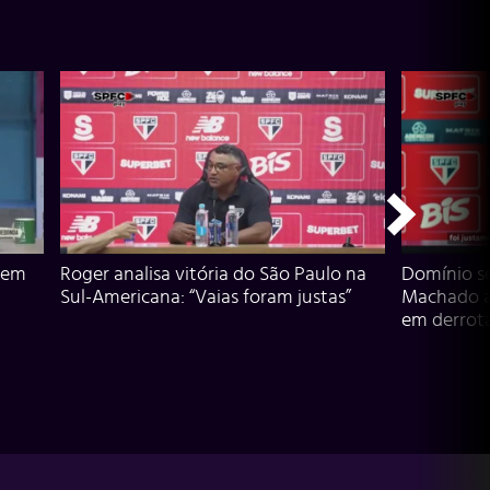
 em
Roger analisa vitória do São Paulo na
Domínio s
Sul-Americana: “Vaias foram justas”
Machado an
em derrota