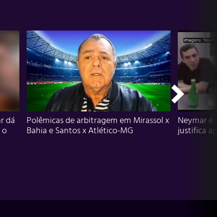
r dá
Polêmicas de arbitragem em Mirassol x
Neymar é 
 o
Bahia e Santos x Atlético-MG
justifica a