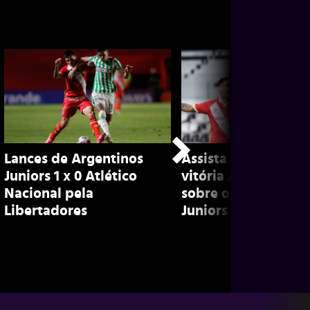
Lances de Argentinos
Assista aos lances 
Juniors 1 x 0 Atlético
vitória Atlético Nac
Nacional pela
sobre o Argentinos
Libertadores
Juniors pela Libert