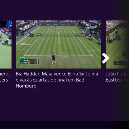
herot
Bia Haddad Maia vence Elina Svitolina
João Fons
ters
e vai às quartas de final em Bad
Eastbourn
Homburg