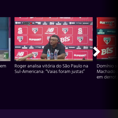
 em
Roger analisa vitória do São Paulo na
Domínio s
Sul-Americana: “Vaias foram justas”
Machado an
em derrota