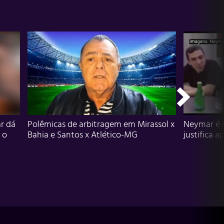
r dá
Polêmicas de arbitragem em Mirassol x
Neymar é 
 o
Bahia e Santos x Atlético-MG
justifica a