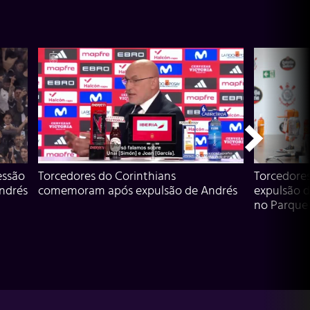
essão
Torcedores do Corinthians
Torcedore
Andrés
comemoram após expulsão de Andrés
expulsão d
no Parque