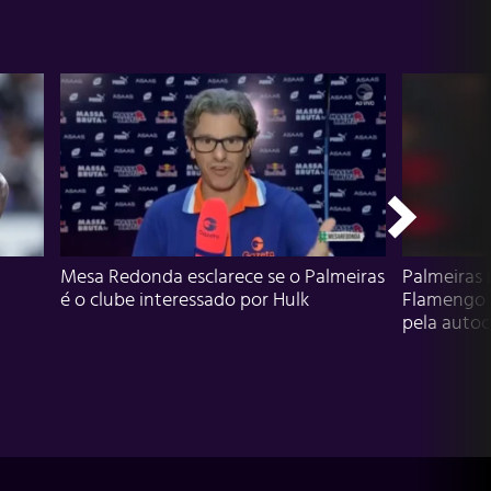
Mesa Redonda esclarece se o Palmeiras
Palmeiras 
é o clube interessado por Hulk
Flamengo 
pela autocr